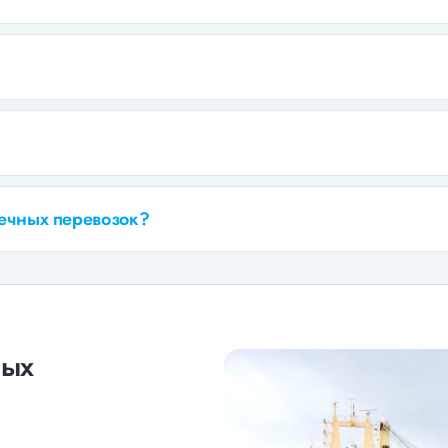
речных перевозок?
ных