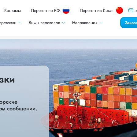
Контакты
Перегон по РФ
Перегон из Китая
еревозки
Виды перевозок
Направления
Заказ
зки
морские
ом сообщении.