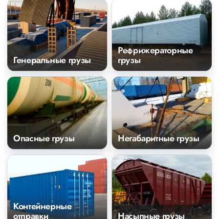
Рефрижераторные
Генеральные грузы
грузы
Опасные грузы
Негабаритные грузы
Контейнерные
отправки
Насыпные грузы